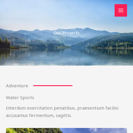
Skip
to
content
Our Projects
Adventure
Water Sports
Interdum exercitation penatibus, praesentium facilisi
accusamus fermentum, sagittis.