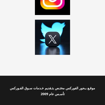
موقـع بـحور الفوركس مختـص بتـقديم خـدمات سـوق الفـوركس
تأسـس عام 2009