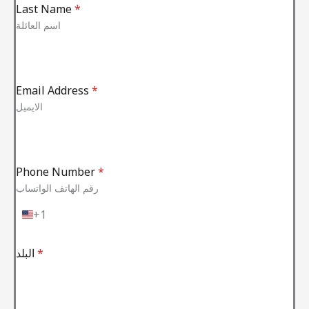
Last Name
*
اسم العائلة
Email Address
*
الايميل
Phone Number
*
رقم الهاتف الواتساب
+1
U
n
i
*
البلد
t
e
d
S